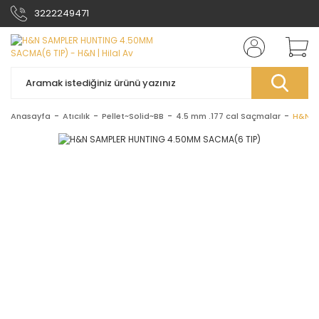
3222249471
Anasayfa
Atıcılık
Pellet~Solid~BB
4.5 mm .177 cal Saçmalar
H&N S