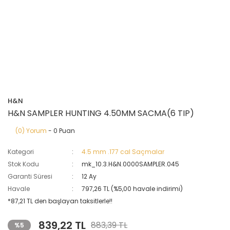
H&N
H&N SAMPLER HUNTING 4.50MM SACMA(6 TIP)
(0) Yorum
- 0 Puan
Kategori
4.5 mm .177 cal Saçmalar
Stok Kodu
mk_10.3.H&N.0000SAMPLER.045
Garanti Süresi
12 Ay
Havale
797,26 TL (%5,00 havale indirimi)
*87,21 TL den başlayan taksitlerle!!
839,22 TL
883,39 TL
%5