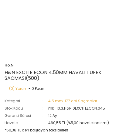
H&N
H&N EXCITE ECON 4.50MM HAVALI TUFEK
SACMASI(500)
(0) Yorum
- 0 Puan
Kategori
4.5 mm .177 cal Saçmalar
Stok Kodu
mk_10.3.H&N.0EXCITEECON.045
Garanti Süresi
12 Ay
Havale
460,55 TL (%5,00 havale indirimi)
*50,38 TL den başlayan taksitlerle!!