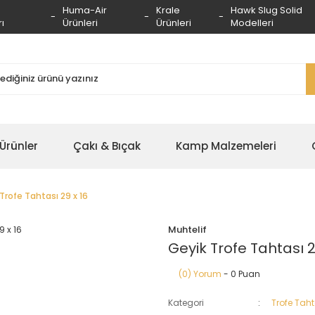
Huma-Air
Krale
Hawk Slug Solid
ı
Ürünleri
Ürünleri
Modelleri
 Ürünler
Çakı & Bıçak
Kamp Malzemeleri
Trofe Tahtası 29 x 16
Muhtelif
Geyik Trofe Tahtası 2
(0) Yorum
- 0 Puan
Kategori
Trofe Taht