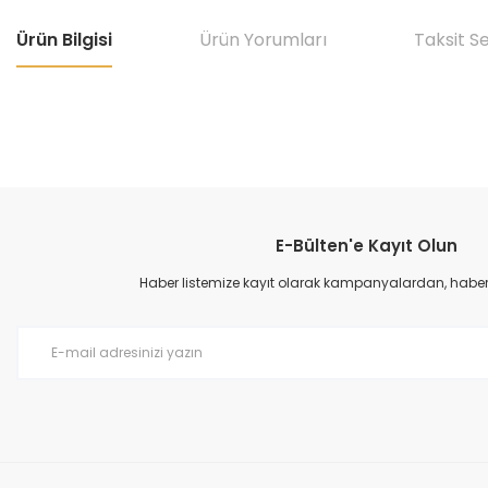
Ürün Bilgisi
Ürün Yorumları
Taksit S
Bu ürünün fiyat bilgisi, resim, ürün açıklamalarında ve diğer konular
Görüş ve önerileriniz için teşekkür ederiz.
E-Bülten'e Kayıt Olun
Ürün resmi kalitesiz, bozuk veya görüntülenemiyor.
Ürün açıklamasında eksik bilgiler bulunuyor.
Haber listemize kayıt olarak kampanyalardan, haberda
Ürün bilgilerinde hatalar bulunuyor.
Ürün fiyatı diğer sitelerden daha pahalı.
Bu ürüne benzer farklı alternatifler olmalı.