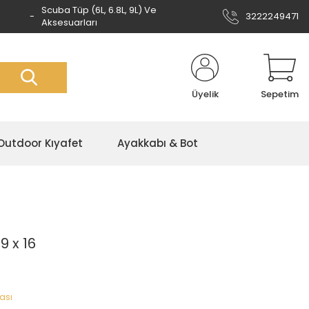
Scuba Tüp (6L, 6.8L, 9L) Ve
3222249471
Aksesuarları
Üyelik
Sepetim
Outdoor Kıyafet
Ayakkabı & Bot
9 x 16
ası