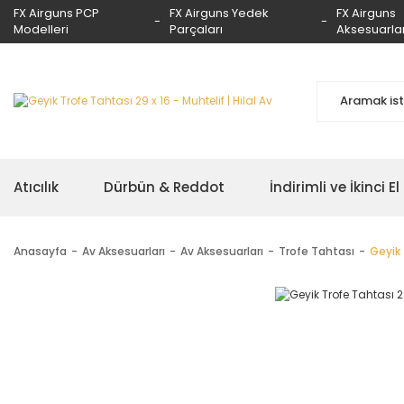
FX Airguns PCP
FX Airguns Yedek
FX Airguns
Modelleri
Parçaları
Aksesuarlar
Atıcılık
Dürbün & Reddot
İndirimli ve İkinci El
Anasayfa
Av Aksesuarları
Av Aksesuarları
Trofe Tahtası
Geyik 