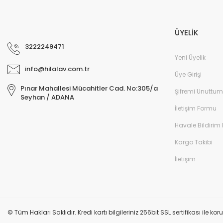
ÜYELİK
3222249471
Yeni Üyelik
info@hilalav.com.tr
Üye Girişi
Pınar Mahallesi Mücahitler Cad. No:305/a
Şifremi Unuttum
Seyhan / ADANA
İletişim Formu
Havale Bildirim
Kargo Takibi
İletişim
© Tüm Hakları Saklıdır. Kredi kartı bilgileriniz 256bit SSL sertifikası ile k