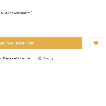
(%5,00 havale indirimi)
!
Gelince Haber Ver
atı Düşünce Haber Ver
Paylaş