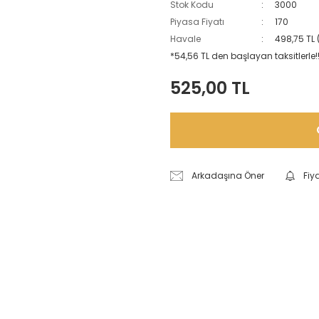
Stok Kodu
3000
Piyasa Fiyatı
170
Havale
498,75 TL 
*54,56 TL den başlayan taksitlerle!
525,00 TL
Arkadaşına Öner
Fiy