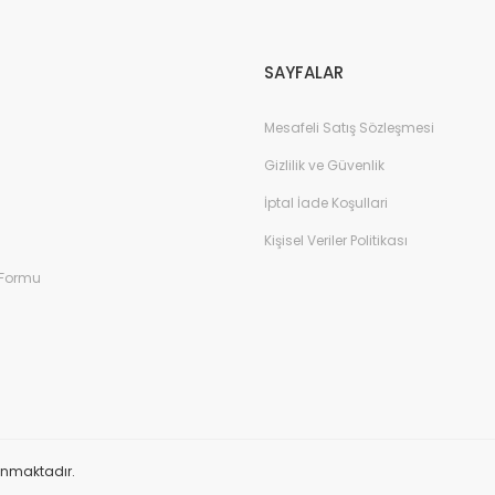
Gönder
SAYFALAR
Mesafeli Satış Sözleşmesi
Gizlilik ve Güvenlik
İptal İade Koşullari
Kişisel Veriler Politikası
 Formu
orunmaktadır.