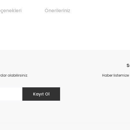
eçenekleri
Önerileriniz
da yetersiz gördüğünüz noktaları öneri formunu kullanarak tarafımıza il
Bu ürüne ilk yorumu siz yapın!
S
Yorum Yaz
r olabilirsiniz.
Haber listemize
Kayıt Ol