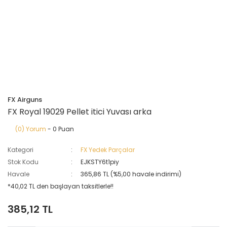
FX Airguns
FX Royal 19029 Pellet itici Yuvası arka
(0) Yorum
- 0 Puan
Kategori
FX Yedek Parçalar
Stok Kodu
EJKSTY6t1piy
Havale
365,86 TL (%5,00 havale indirimi)
*40,02 TL den başlayan taksitlerle!!
385,12 TL