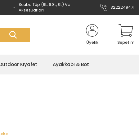
Scuba Tüp (6L, 6.8L, 9L) Ve
3222249471
Aksesuarları
Üyelik
Sepetim
Outdoor Kıyafet
Ayakkabı & Bot
arlar