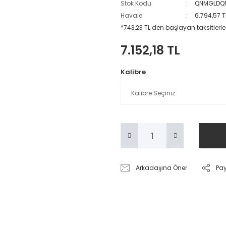
Stok Kodu
QNMGLDQ
Havale
6.794,57 T
*743,23 TL den başlayan taksitlerle!
7.152,18 TL
Kalibre
Arkadaşına Öner
Pa