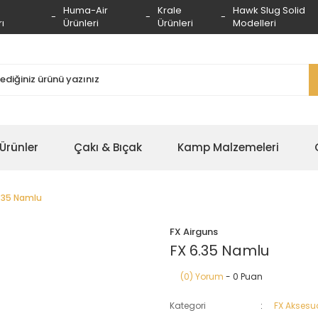
Huma-Air
Krale
Hawk Slug Solid
ı
Ürünleri
Ürünleri
Modelleri
 Ürünler
Çakı & Bıçak
Kamp Malzemeleri
.35 Namlu
FX Airguns
FX 6.35 Namlu
(0) Yorum
- 0 Puan
Kategori
FX Aksesu