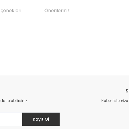
eçenekleri
Önerileriniz
da yetersiz gördüğünüz noktaları öneri formunu kullanarak tarafımıza il
Bu ürüne ilk yorumu siz yapın!
S
Yorum Yaz
r olabilirsiniz.
Haber listemize
Kayıt Ol