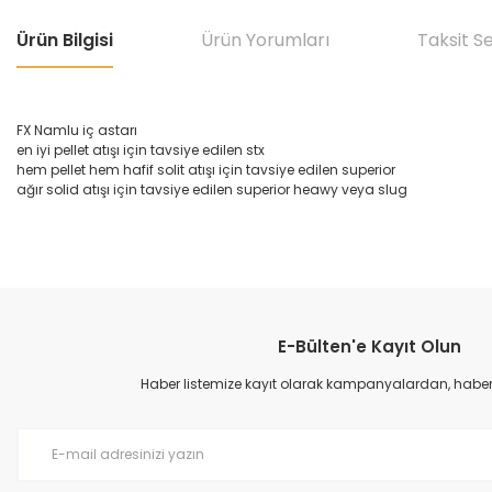
Ürün Bilgisi
Ürün Yorumları
Taksit S
FX Namlu iç astarı
en iyi pellet atışı için tavsiye edilen stx
hem pellet hem hafif solit atışı için tavsiye edilen superior
ağır solid atışı için tavsiye edilen superior heawy veya slug
Bu ürünün fiyat bilgisi, resim, ürün açıklamalarında ve diğer konular
Görüş ve önerileriniz için teşekkür ederiz.
E-Bülten'e Kayıt Olun
Ürün resmi kalitesiz, bozuk veya görüntülenemiyor.
Ürün açıklamasında eksik bilgiler bulunuyor.
Haber listemize kayıt olarak kampanyalardan, haberda
Ürün bilgilerinde hatalar bulunuyor.
Ürün fiyatı diğer sitelerden daha pahalı.
Bu ürüne benzer farklı alternatifler olmalı.