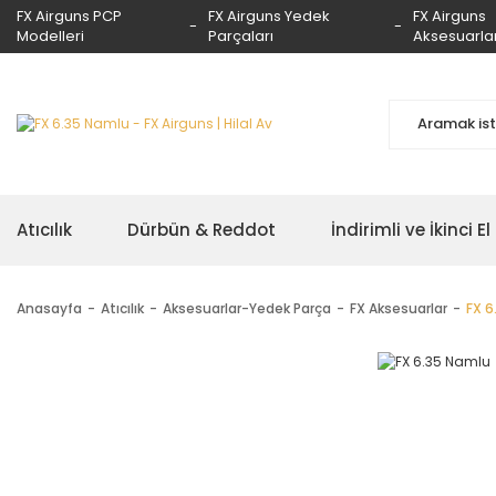
FX Airguns PCP
FX Airguns Yedek
FX Airguns
Modelleri
Parçaları
Aksesuarlar
Atıcılık
Dürbün & Reddot
İndirimli ve İkinci El
Anasayfa
Atıcılık
Aksesuarlar-Yedek Parça
FX Aksesuarlar
FX 6