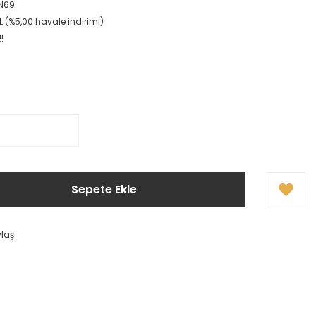
N69
L (%5,00 havale indirimi)
!
Sepete Ekle
ylaş