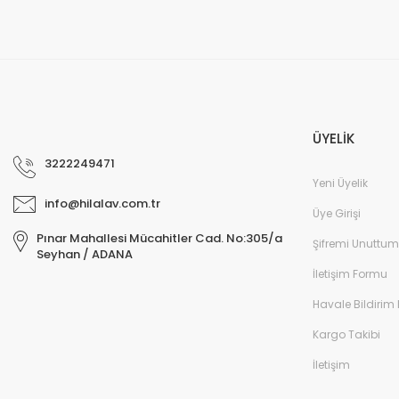
ÜYELİK
3222249471
Yeni Üyelik
info@hilalav.com.tr
Üye Girişi
Pınar Mahallesi Mücahitler Cad. No:305/a
Şifremi Unuttum
Seyhan / ADANA
İletişim Formu
Havale Bildirim
Kargo Takibi
İletişim