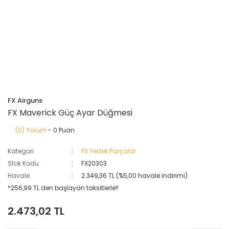
FX Airguns
FX Maverick Güç Ayar Düğmesi
(0) Yorum
- 0 Puan
Kategori
FX Yedek Parçalar
Stok Kodu
FX20303
Havale
2.349,36 TL (%5,00 havale indirimi)
*256,99 TL den başlayan taksitlerle!!
2.473,02 TL