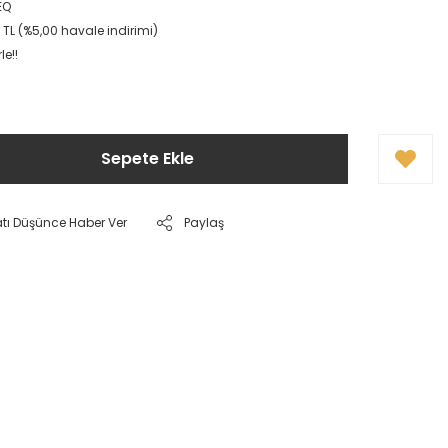
EQ
 TL (%5,00 havale indirimi)
le!!
Sepete Ekle
atı Düşünce Haber Ver
Paylaş