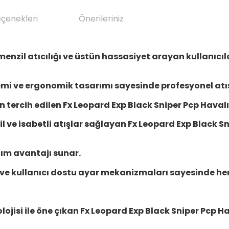
eçenekleri
Önerileriniz
enzil atıcılığı ve üstün hassasiyet arayan kullanıcıla
temi ve ergonomik tasarımı sayesinde profesyonel atı
in tercih edilen
Fx Leopard Exp Black Sniper Pcp Haval
l ve isabetli atışlar sağlayan
Fx Leopard Exp Black Sn
nım avantajı sunar.
mı ve kullanıcı dostu ayar mekanizmaları sayesinde h
lojisi ile öne çıkan
Fx Leopard Exp Black Sniper Pcp H