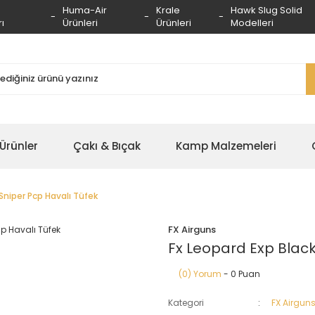
Huma-Air
Krale
Hawk Slug Solid
ı
Ürünleri
Ürünleri
Modelleri
 Ürünler
Çakı & Bıçak
Kamp Malzemeleri
Sniper Pcp Havalı Tüfek
FX Airguns
Fx Leopard Exp Black
(0) Yorum
- 0 Puan
Kategori
FX Airgun