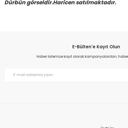
Dürbün görseldir.Haricen satılmaktadır.
Bu ürünün fiyat bilgisi, resim, ürün açıklamalarında ve diğer konular
Görüş ve önerileriniz için teşekkür ederiz.
E-Bülten'e Kayıt Olun
Ürün resmi kalitesiz, bozuk veya görüntülenemiyor.
Ürün açıklamasında eksik bilgiler bulunuyor.
Haber listemize kayıt olarak kampanyalardan, haberda
Ürün bilgilerinde hatalar bulunuyor.
Ürün fiyatı diğer sitelerden daha pahalı.
Bu ürüne benzer farklı alternatifler olmalı.