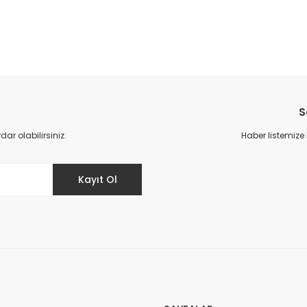
da yetersiz gördüğünüz noktaları öneri formunu kullanarak tarafımıza il
Bu ürüne ilk yorumu siz yapın!
S
Yorum Yaz
r olabilirsiniz.
Haber listemize
Kayıt Ol
Gönder