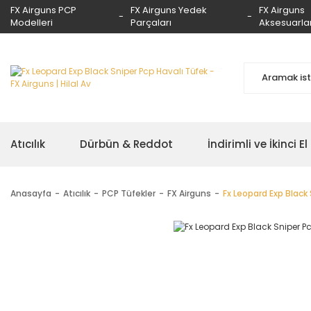
FX Airguns PCP
FX Airguns Yedek
FX Airguns
Modelleri
Parçaları
Aksesuarlar
Atıcılık
Dürbün & Reddot
İndirimli ve İkinci El
Anasayfa
Atıcılık
PCP Tüfekler
FX Airguns
Fx Leopard Exp Black 