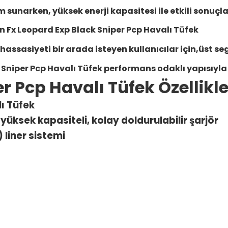
 sunarken, yüksek enerji kapasitesi ile etkili sonuçl
an
Fx Leopard Exp Black Sniper Pcp Havalı Tüfek
sasiyeti bir arada isteyen kullanıcılar için,üst seg
 Sniper Pcp Havalı Tüfek
performans odaklı yapısıyla 
r Pcp Havalı Tüfek Özellikle
ı Tüfek
r, yüksek kapasiteli, kolay doldurulabilir şarjör
 liner sistemi