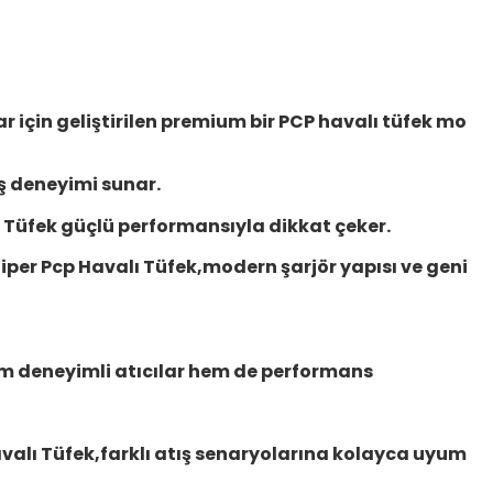
r için geliştirilen premium bir PCP havalı tüfek mo
ş deneyimi sunar.
ı Tüfek
güçlü performansıyla dikkat çeker.
iper Pcp Havalı Tüfek
,modern şarjör yapısı ve geni
em deneyimli atıcılar hem de performans
avalı Tüfek
,farklı atış senaryolarına kolayca uyum