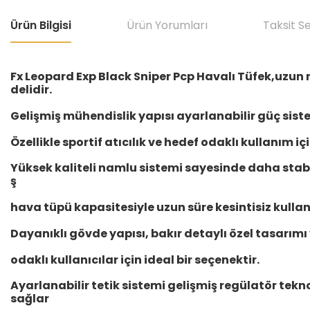
Ürün Bilgisi
Ürün Yorumları
Taksit S
Fx Leopard Exp Black Sniper Pcp Havalı Tüfek,uzun m
delidir.
Gelişmiş mühendislik yapısı ayarlanabilir güç sis
Özellikle sportif atıcılık ve hedef odaklı kullanım iç
Yüksek kaliteli namlu sistemi sayesinde daha stabi
ş
hava tüpü kapasitesiyle uzun süre kesintisiz kulla
Dayanıklı gövde yapısı, bakır detaylı özel tasarı
odaklı kullanıcılar için ideal bir seçenektir.
Ayarlanabilir tetik sistemi gelişmiş regülatör tekno
sağlar