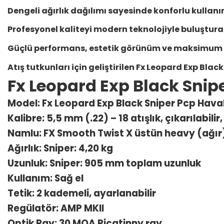
Dengeli ağırlık dağılımı sayesinde konforlu kullanım
Profesyonel kaliteyi modern teknolojiyle buluştur
Güçlü performans, estetik görünüm ve maksimum has
Atış tutkunları için geliştirilen
Fx Leopard Exp Black
Fx Leopard Exp Black Snipe
Model: Fx Leopard Exp Black Sniper Pcp Haval
Kalibre: 5,5 mm (.22) – 18 atışlık, çıkarılabili
Namlu: FX Smooth Twist X üstün heavy (ağır)
Ağırlık: Sniper: 4,20 kg
Uzunluk: Sniper: 905 mm toplam uzunluk
Kullanım: Sağ el
Tetik: 2 kademeli, ayarlanabilir
Regülatör: AMP MKII
Optik Ray: 30 MOA Picatinny ray