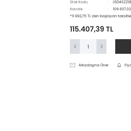
Stok Kodu
L5D4SZZ3
Havale
109.637,02
*11.992,75 TL den başlayan taksitler
115.407,39 TL
Arkadaşına Öner
Fiy