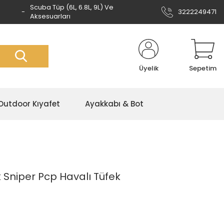
Scuba Tüp (6L, 6.8L, 9L) Ve
3222249471
Aksesuarları
Üyelik
Sepetim
Outdoor Kıyafet
Ayakkabı & Bot
 Sniper Pcp Havalı Tüfek
s