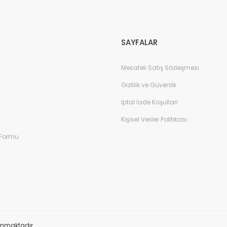
Gönder
SAYFALAR
Mesafeli Satış Sözleşmesi
Gizlilik ve Güvenlik
İptal İade Koşullari
Kişisel Veriler Politikası
 Formu
orunmaktadır.