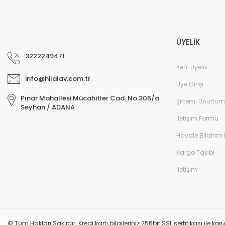
ÜYELİK
3222249471
Yeni Üyelik
info@hilalav.com.tr
Üye Girişi
Pınar Mahallesi Mücahitler Cad. No:305/a
Şifremi Unuttum
Seyhan / ADANA
İletişim Formu
Havale Bildirim
Kargo Takibi
İletişim
© Tüm Hakları Saklıdır. Kredi kartı bilgileriniz 256bit SSL sertifikası ile k