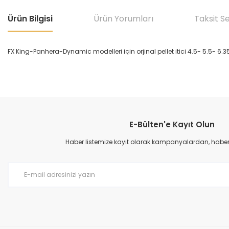
Ürün Bilgisi
Ürün Yorumları
Taksit S
FX King-Panhera-Dynamic modelleri için orjinal pellet itici 4.5- 5.5- 6.35 
Bu ürünün fiyat bilgisi, resim, ürün açıklamalarında ve diğer konular
Görüş ve önerileriniz için teşekkür ederiz.
E-Bülten'e Kayıt Olun
Ürün resmi kalitesiz, bozuk veya görüntülenemiyor.
Ürün açıklamasında eksik bilgiler bulunuyor.
Haber listemize kayıt olarak kampanyalardan, haberda
Ürün bilgilerinde hatalar bulunuyor.
Ürün fiyatı diğer sitelerden daha pahalı.
Bu ürüne benzer farklı alternatifler olmalı.