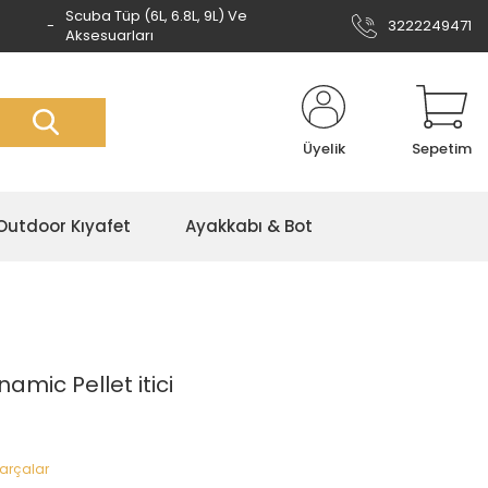
Scuba Tüp (6L, 6.8L, 9L) Ve
3222249471
Aksesuarları
Üyelik
Sepetim
Outdoor Kıyafet
Ayakkabı & Bot
mic Pellet itici
Parçalar