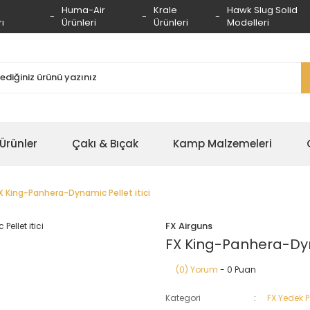
Huma-Air
Krale
Hawk Slug Solid
ı
Ürünleri
Ürünleri
Modelleri
 Ürünler
Çakı & Bıçak
Kamp Malzemeleri
X King-Panhera-Dynamic Pellet itici
FX Airguns
FX King-Panhera-Dyna
(0) Yorum
- 0 Puan
Kategori
FX Yedek 