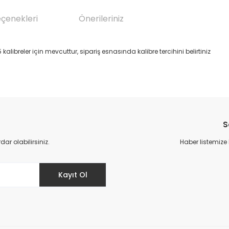
eçenekleri
Önerileriniz
kalibreler için mevcuttur, sipariş esnasında kalibre tercihini belirtiniz
da yetersiz gördüğünüz noktaları öneri formunu kullanarak tarafımıza il
Bu ürüne ilk yorumu siz yapın!
S
Yorum Yaz
r olabilirsiniz.
Haber listemize
Kayıt Ol