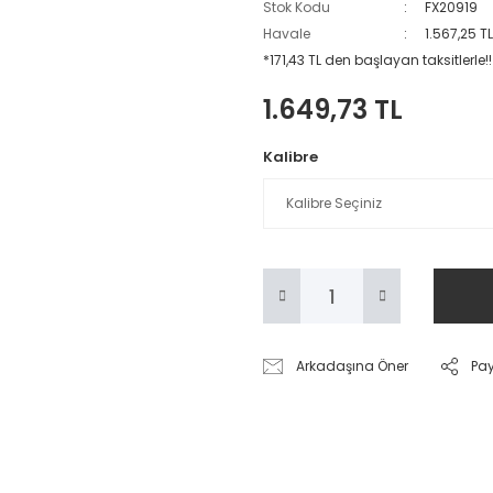
Stok Kodu
FX20919
Havale
1.567,25 T
*171,43 TL den başlayan taksitlerle!!
1.649,73 TL
Kalibre
Arkadaşına Öner
Pa