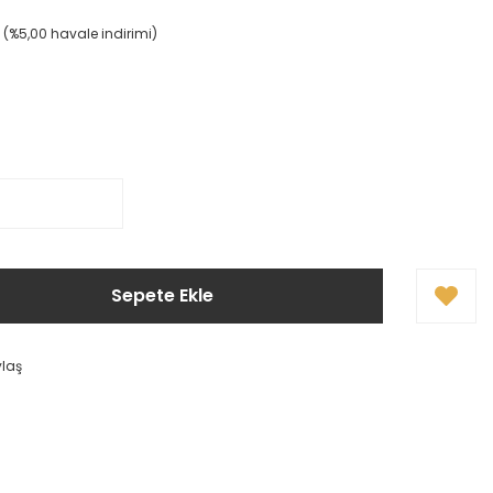
L (%5,00 havale indirimi)
Sepete Ekle
ylaş