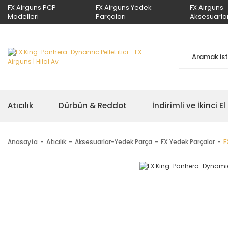
FX Airguns PCP
FX Airguns Yedek
FX Airguns
Modelleri
Parçaları
Aksesuarlar
Atıcılık
Dürbün & Reddot
İndirimli ve İkinci El
Anasayfa
Atıcılık
Aksesuarlar-Yedek Parça
FX Yedek Parçalar
F