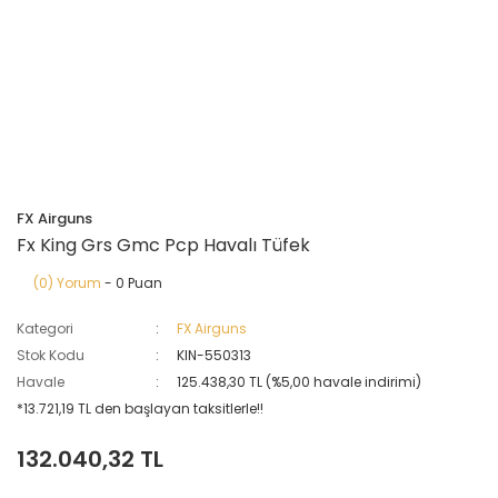
FX Airguns
Fx King Grs Gmc Pcp Havalı Tüfek
(0) Yorum
- 0 Puan
Kategori
FX Airguns
Stok Kodu
KIN-550313
Havale
125.438,30 TL (%5,00 havale indirimi)
*13.721,19 TL den başlayan taksitlerle!!
132.040,32 TL