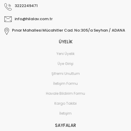
3222249471
info@hilalav.com.tr
Pınar Mahallesi Mücahitler Cad. No:305/a Seyhan / ADANA
ÜYELİK
Yeni Üyelik
Üye Girişi
Şifremi Unuttum
İletişim Formu
Havale Bildirim Formu
Kargo Takibi
İletişim
SAYFALAR