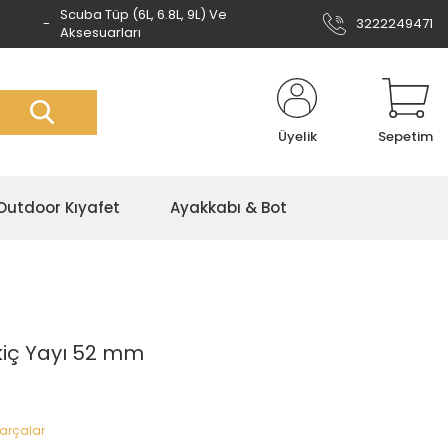
Scuba Tüp (6L, 6.8L, 9L) Ve
3222249471
Aksesuarları
Üyelik
Sepetim
Outdoor Kıyafet
Ayakkabı & Bot
kiç Yayı 52 mm
Parçalar