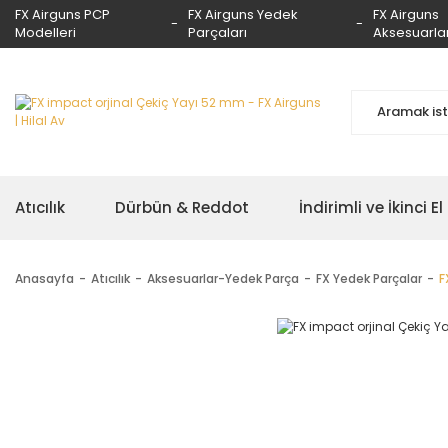
FX Airguns PCP
FX Airguns Yedek
FX Airguns
Modelleri
Parçaları
Aksesuarlar
Atıcılık
Dürbün & Reddot
İndirimli ve İkinci El
Anasayfa
Atıcılık
Aksesuarlar-Yedek Parça
FX Yedek Parçalar
F