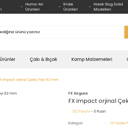
Huma-Air
Krale
Hawk Slug Solid
ı
Ürünleri
Ürünleri
Modelleri
 Ürünler
Çakı & Bıçak
Kamp Malzemeleri
X impact orjinal Çekiç Yayı 52 mm
FX Airguns
FX impact orjinal Çe
(0) Yorum
- 0 Puan
Kategori
FX Yedek 