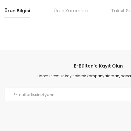
Ürün Bilgisi
Ürün Yorumları
Taksit S
Bu ürünün fiyat bilgisi, resim, ürün açıklamalarında ve diğer konular
Görüş ve önerileriniz için teşekkür ederiz.
E-Bülten'e Kayıt Olun
Ürün resmi kalitesiz, bozuk veya görüntülenemiyor.
Ürün açıklamasında eksik bilgiler bulunuyor.
Haber listemize kayıt olarak kampanyalardan, haberda
Ürün bilgilerinde hatalar bulunuyor.
Ürün fiyatı diğer sitelerden daha pahalı.
Bu ürüne benzer farklı alternatifler olmalı.