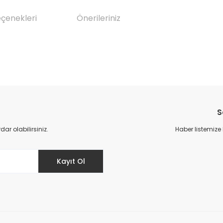
eçenekleri
Önerileriniz
da yetersiz gördüğünüz noktaları öneri formunu kullanarak tarafımıza il
Bu ürüne ilk yorumu siz yapın!
S
Yorum Yaz
r olabilirsiniz.
Haber listemize
Kayıt Ol