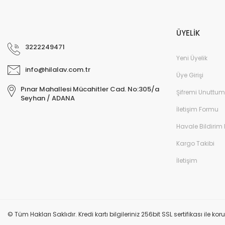
ÜYELİK
3222249471
Yeni Üyelik
info@hilalav.com.tr
Üye Girişi
Pınar Mahallesi Mücahitler Cad. No:305/a
Şifremi Unuttum
Seyhan / ADANA
İletişim Formu
Havale Bildirim
Kargo Takibi
İletişim
© Tüm Hakları Saklıdır. Kredi kartı bilgileriniz 256bit SSL sertifikası ile k