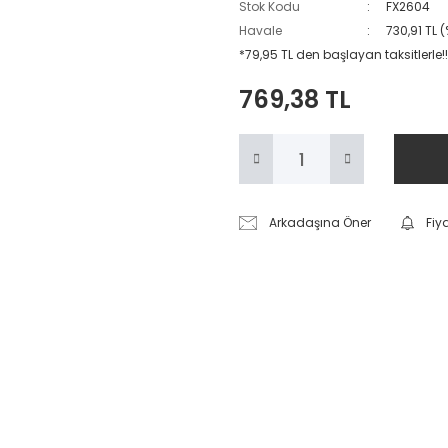
Stok Kodu
FX2604
Havale
730,91 TL 
*79,95 TL den başlayan taksitlerle!!
769,38 TL
Arkadaşına Öner
Fiy