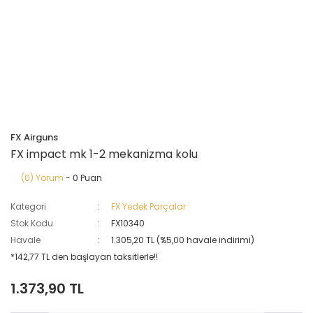
FX Airguns
FX impact mk 1-2 mekanizma kolu
(0) Yorum
- 0 Puan
Kategori
FX Yedek Parçalar
Stok Kodu
FX10340
Havale
1.305,20 TL (%5,00 havale indirimi)
*142,77 TL den başlayan taksitlerle!!
1.373,90 TL