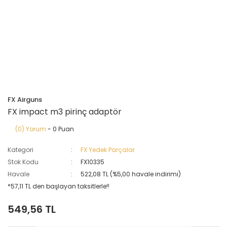
FX Airguns
FX impact m3 pirinç adaptör
(0) Yorum
- 0 Puan
Kategori
FX Yedek Parçalar
Stok Kodu
FX10335
Havale
522,08 TL (%5,00 havale indirimi)
*57,11 TL den başlayan taksitlerle!!
549,56 TL