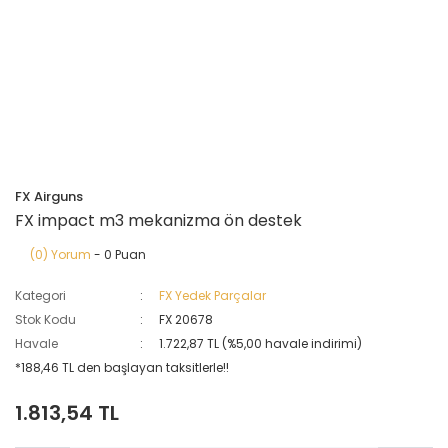
FX Airguns
FX impact m3 mekanizma ön destek
(0) Yorum
- 0 Puan
Kategori
FX Yedek Parçalar
Stok Kodu
FX 20678
Havale
1.722,87 TL (%5,00 havale indirimi)
*188,46 TL den başlayan taksitlerle!!
1.813,54 TL