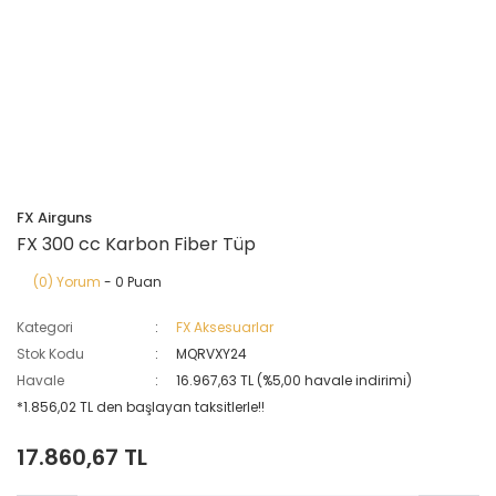
FX Airguns
FX 300 cc Karbon Fiber Tüp
(0) Yorum
- 0 Puan
Kategori
FX Aksesuarlar
Stok Kodu
MQRVXY24
Havale
16.967,63 TL (%5,00 havale indirimi)
*1.856,02 TL den başlayan taksitlerle!!
17.860,67 TL