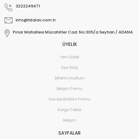
3222249471
info@hilalav.com.tr
Pınar Mahallesi Mücahitler Cad. No:305/a Seyhan / ADANA
ÜYELİK
Yeni Üyelik
Üye Girişi
Şifremi Unuttum
İletişim Formu
Havale Bildirim Formu
Kargo Takibi
İletişim
SAYFALAR