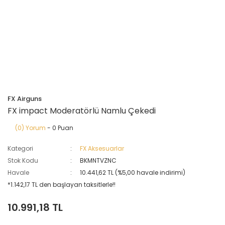
FX Airguns
FX impact Moderatörlü Namlu Çekedi
(0) Yorum
- 0 Puan
Kategori
FX Aksesuarlar
Stok Kodu
BKMNTVZNC
Havale
10.441,62 TL (%5,00 havale indirimi)
*1.142,17 TL den başlayan taksitlerle!!
10.991,18 TL