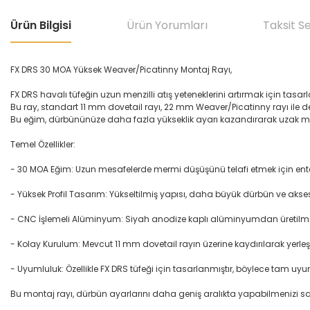
Ürün Bilgisi
Ürün Yorumları
Taksit S
FX DRS 30 MOA Yüksek Weaver/Picatinny Montaj Rayı,
FX DRS havalı tüfeğin uzun menzilli atış yeteneklerini artırmak için tasar
Bu ray, standart 11 mm dovetail rayı, 22 mm Weaver/Picatinny rayı ile de
Bu eğim, dürbününüze daha fazla yükseklik ayarı kazandırarak uzak 
Temel Özellikler:
- 30 MOA Eğim: Uzun mesafelerde mermi düşüşünü telafi etmek için ente
- Yüksek Profil Tasarım: Yükseltilmiş yapısı, daha büyük dürbün ve aks
- CNC İşlemeli Alüminyum: Siyah anodize kaplı alüminyumdan üretilmiş
- Kolay Kurulum: Mevcut 11 mm dovetail rayın üzerine kaydırılarak yerleştiril
- Uyumluluk: Özellikle FX DRS tüfeği için tasarlanmıştır, böylece tam u
Bu montaj rayı, dürbün ayarlarını daha geniş aralıkta yapabilmenizi sağl