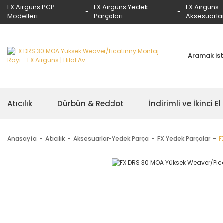
FX Airguns PCP
FX Airguns Yedek
FX Airguns
Modelleri
Parçaları
Aksesuarlar
Atıcılık
Dürbün & Reddot
İndirimli ve İkinci El
Anasayfa
Atıcılık
Aksesuarlar-Yedek Parça
FX Yedek Parçalar
F