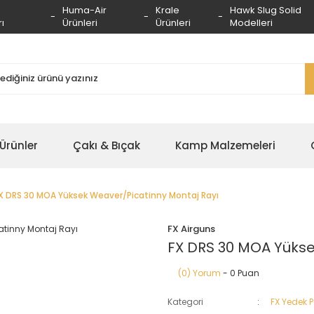
Huma-Air
Krale
Hawk Slug Solid
ı
Ürünleri
Ürünleri
Modelleri
 Ürünler
Çakı & Bıçak
Kamp Malzemeleri
X DRS 30 MOA Yüksek Weaver/Picatinny Montaj Rayı
FX Airguns
FX DRS 30 MOA Yükse
(0) Yorum
- 0 Puan
Kategori
FX Yedek 