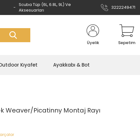
Scuba Tüp (6L, 6.8L, 9L) Ve
3222249471
Aksesuarları
Üyelik
Sepetim
Outdoor Kıyafet
Ayakkabı & Bot
k Weaver/Picatinny Montaj Rayı
Parçalar