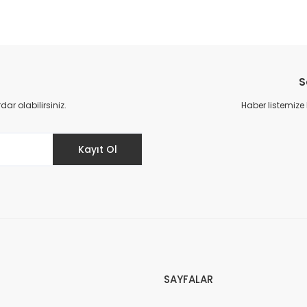
da yetersiz gördüğünüz noktaları öneri formunu kullanarak tarafımıza il
Bu ürüne ilk yorumu siz yapın!
S
Yorum Yaz
r olabilirsiniz.
Haber listemize
Kayıt Ol
Gönder
SAYFALAR