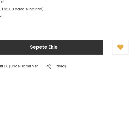
XP
L (%5,00 havale indirimi)
!!
Sepete Ekle
atı Düşünce Haber Ver
Paylaş