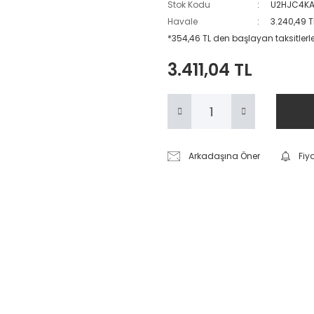
Stok Kodu
U2HJC4KA
Havale
3.240,49 T
*354,46 TL den başlayan taksitlerle
3.411,04 TL
Arkadaşına Öner
Fiy