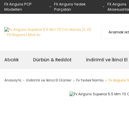
FX Airguns PCP
FX Airguns Yedek
FX Airguns
Modelleri
Parçaları
Aksesuarlar
Atıcılık
Dürbün & Reddot
İndirimli ve İkinci El
Anasayfa
İndirimli ve İkinci El Ürünler
Fx Yedek Namlu
Fx Airguns 