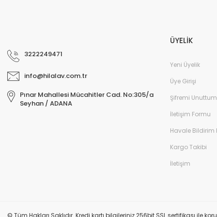
ÜYELİK
3222249471
Yeni Üyelik
info@hilalav.com.tr
Üye Girişi
Pınar Mahallesi Mücahitler Cad. No:305/a
Şifremi Unuttum
Seyhan / ADANA
İletişim Formu
Havale Bildirim
Kargo Takibi
İletişim
© Tüm Hakları Saklıdır. Kredi kartı bilgileriniz 256bit SSL sertifikası ile k