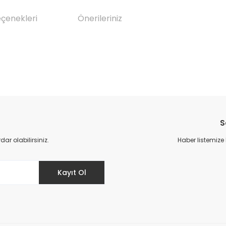
eçenekleri
Önerileriniz
da yetersiz gördüğünüz noktaları öneri formunu kullanarak tarafımıza il
Bu ürüne ilk yorumu siz yapın!
S
Yorum Yaz
r olabilirsiniz.
Haber listemize
Kayıt Ol