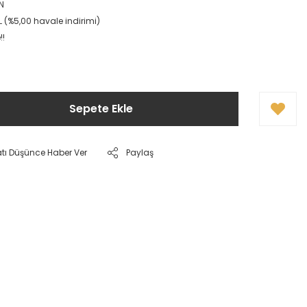
N
L (%5,00 havale indirimi)
!!
Sepete Ekle
atı Düşünce Haber Ver
Paylaş