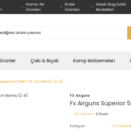
Huma-Air
Krale
Hawk Slug Solid
ı
Ürünleri
Ürünleri
Modelleri
 Ürünler
Çakı & Bıçak
Kamp Malzemeleri
Süperior 5.5 Mm 70 Cm Namlu (2. El)
FX Airguns
Fx Airguns Süperior 
(0) Yorum
- 0 Puan
Kategori
Fx Yedek 