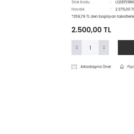
Stok Kodu
LQSEP21BK
Havale
2.375,00 T
*259,79 TL den başlayan taksitlerle
2.500,00 TL
Arkadaşına Öner
Fiy