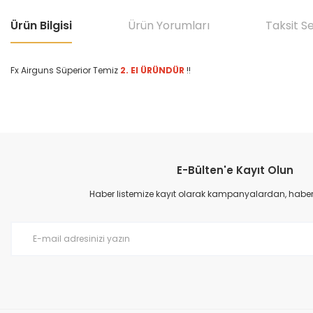
Ürün Bilgisi
Ürün Yorumları
Taksit S
Fx Airguns Süperior Temiz
2. El ÜRÜNDÜR
!!
Bu ürünün fiyat bilgisi, resim, ürün açıklamalarında ve diğer konular
Görüş ve önerileriniz için teşekkür ederiz.
E-Bülten'e Kayıt Olun
Ürün resmi kalitesiz, bozuk veya görüntülenemiyor.
Ürün açıklamasında eksik bilgiler bulunuyor.
Haber listemize kayıt olarak kampanyalardan, haberda
Ürün bilgilerinde hatalar bulunuyor.
Ürün fiyatı diğer sitelerden daha pahalı.
Bu ürüne benzer farklı alternatifler olmalı.