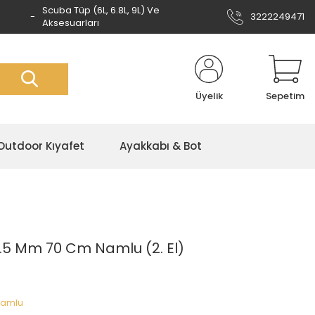
Scuba Tüp (6L, 6.8L, 9L) Ve
3222249471
Aksesuarları
Üyelik
Sepetim
Outdoor Kıyafet
Ayakkabı & Bot
5.5 Mm 70 Cm Namlu (2. El)
Namlu