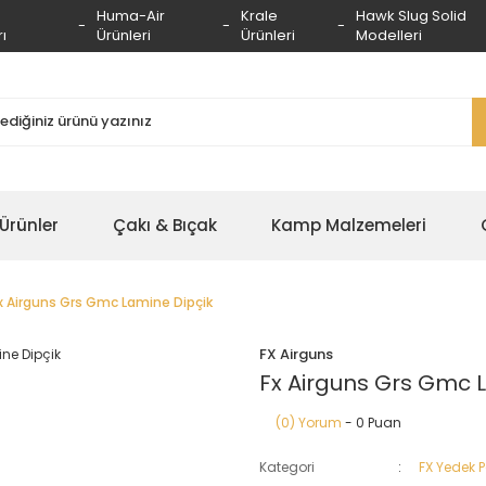
Huma-Air
Krale
Hawk Slug Solid
ı
Ürünleri
Ürünleri
Modelleri
 Ürünler
Çakı & Bıçak
Kamp Malzemeleri
x Airguns Grs Gmc Lamine Dipçik
FX Airguns
Fx Airguns Grs Gmc 
(0) Yorum
- 0 Puan
Kategori
FX Yedek 