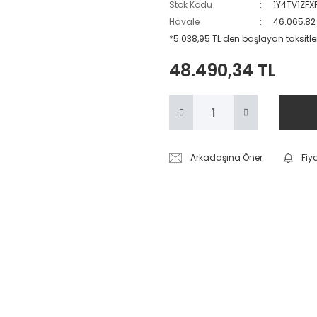
Stok Kodu
1Y4TV1ZFX
Havale
46.065,82 
*5.038,95 TL den başlayan taksitler
48.490,34 TL
Arkadaşına Öner
Fiy