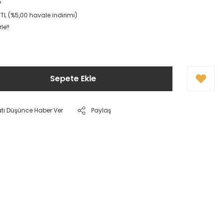
P
TL (%5,00 havale indirimi)
le!!
Sepete Ekle
atı Düşünce Haber Ver
Paylaş