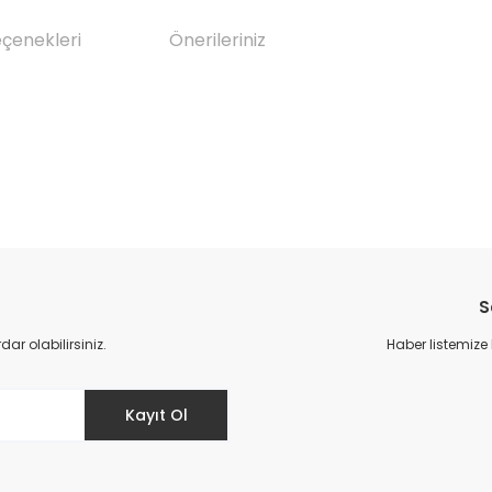
eçenekleri
Önerileriniz
da yetersiz gördüğünüz noktaları öneri formunu kullanarak tarafımıza il
Bu ürüne ilk yorumu siz yapın!
S
Yorum Yaz
r olabilirsiniz.
Haber listemize
Kayıt Ol