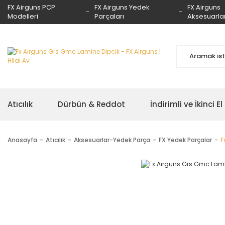
FX Airguns PCP
FX Airguns Yedek
FX Airguns
Modelleri
Parçaları
Aksesuarlar
Atıcılık
Dürbün & Reddot
İndirimli ve İkinci El
Anasayfa
Atıcılık
Aksesuarlar-Yedek Parça
FX Yedek Parçalar
F