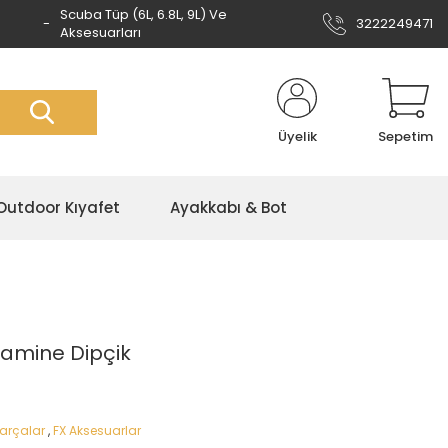
Scuba Tüp (6L, 6.8L, 9L) Ve
3222249471
Aksesuarları
Üyelik
Sepetim
Outdoor Kıyafet
Ayakkabı & Bot
Lamine Dipçik
Parçalar
,
FX Aksesuarlar