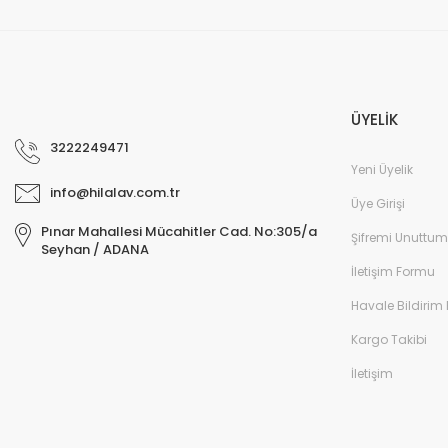
ÜYELİK
3222249471
Yeni Üyelik
info@hilalav.com.tr
Üye Girişi
Pınar Mahallesi Mücahitler Cad. No:305/a
Şifremi Unuttum
Seyhan / ADANA
İletişim Formu
Havale Bildirim
Kargo Takibi
İletişim