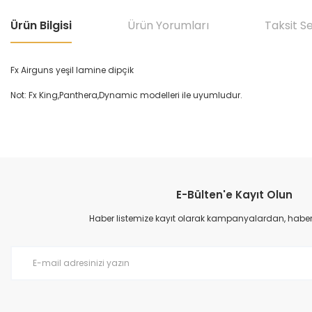
Ürün Bilgisi
Ürün Yorumları
Taksit S
Fx Airguns yeşil lamine dipçik
Not: Fx King,Panthera,Dynamic modelleri ile uyumludur.
Bu ürünün fiyat bilgisi, resim, ürün açıklamalarında ve diğer konular
Görüş ve önerileriniz için teşekkür ederiz.
E-Bülten'e Kayıt Olun
Ürün resmi kalitesiz, bozuk veya görüntülenemiyor.
Ürün açıklamasında eksik bilgiler bulunuyor.
Haber listemize kayıt olarak kampanyalardan, haberda
Ürün bilgilerinde hatalar bulunuyor.
Ürün fiyatı diğer sitelerden daha pahalı.
Bu ürüne benzer farklı alternatifler olmalı.