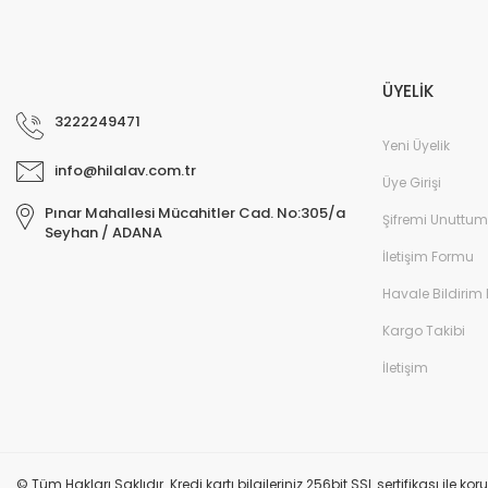
ÜYELİK
3222249471
Yeni Üyelik
info@hilalav.com.tr
Üye Girişi
Pınar Mahallesi Mücahitler Cad. No:305/a
Şifremi Unuttum
Seyhan / ADANA
İletişim Formu
Havale Bildirim
Kargo Takibi
İletişim
© Tüm Hakları Saklıdır. Kredi kartı bilgileriniz 256bit SSL sertifikası ile k