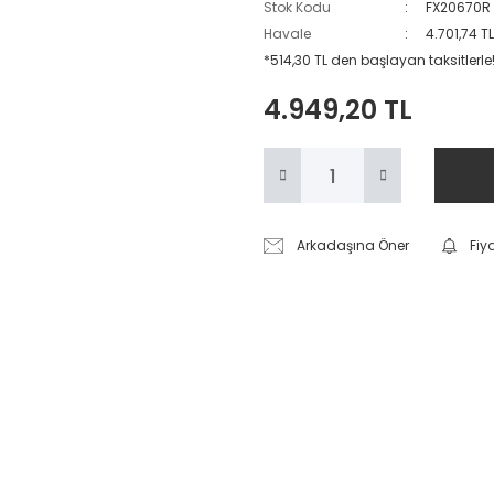
Stok Kodu
FX20670R
Havale
4.701,74 T
*514,30 TL den başlayan taksitlerle!
4.949,20 TL
Arkadaşına Öner
Fiy