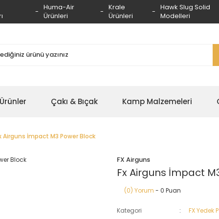
Huma-Air
Krale
Hawk Slug Solid
ı
Ürünleri
Ürünleri
Modelleri
 Ürünler
Çakı & Bıçak
Kamp Malzemeleri
x Airguns İmpact M3 Power Block
FX Airguns
Fx Airguns İmpact M
(0) Yorum
- 0 Puan
Kategori
FX Yedek 