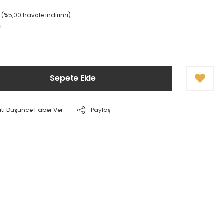
L (%5,00 havale indirimi)
!
Sepete Ekle
atı Düşünce Haber Ver
Paylaş