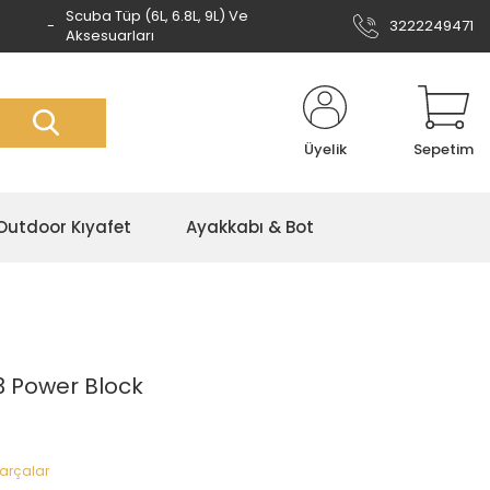
Scuba Tüp (6L, 6.8L, 9L) Ve
3222249471
Aksesuarları
Üyelik
Sepetim
Outdoor Kıyafet
Ayakkabı & Bot
3 Power Block
Parçalar