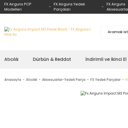
FX Airguns PCP
FX Airguns Yedek
FX Airguns
Modelleri
Parçaları
Aksesuarlar
Atıcılık
Dürbün & Reddot
İndirimli ve İkinci El
Anasayfa
Atıcılık
Aksesuarlar-Yedek Parça
FX Yedek Parçalar
F