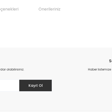
eçenekleri
Önerileriniz
da yetersiz gördüğünüz noktaları öneri formunu kullanarak tarafımıza il
Bu ürüne ilk yorumu siz yapın!
S
Yorum Yaz
r olabilirsiniz.
Haber listemize
Kayıt Ol