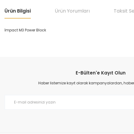
Ürün Bilgisi
Ürün Yorumları
Taksit S
İmpact M3 Power Block
Bu ürünün fiyat bilgisi, resim, ürün açıklamalarında ve diğer konular
Görüş ve önerileriniz için teşekkür ederiz.
E-Bülten'e Kayıt Olun
Ürün resmi kalitesiz, bozuk veya görüntülenemiyor.
Ürün açıklamasında eksik bilgiler bulunuyor.
Haber listemize kayıt olarak kampanyalardan, haberda
Ürün bilgilerinde hatalar bulunuyor.
Ürün fiyatı diğer sitelerden daha pahalı.
Bu ürüne benzer farklı alternatifler olmalı.