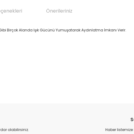
eçenekleri
Önerileriniz
Gibi Birçok Alanda Işık Gücünü Yumuşatarak Aydınlatma İmkanı Verir.
da yetersiz gördüğünüz noktaları öneri formunu kullanarak tarafımıza il
Bu ürüne ilk yorumu siz yapın!
S
Yorum Yaz
r olabilirsiniz.
Haber listemize