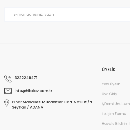
Ürün bilgilerinde hatalar bulunuyor.
Ürün fiyatı diğer sitelerden daha pahalı.
Bu ürüne benzer farklı alternatifler olmalı.
ÜYELİK
3222249471
Yeni Üyelik
info@hilalav.com.tr
Üye Girişi
Pınar Mahallesi Mücahitler Cad. No:305/a
Şifremi Unuttum
Seyhan / ADANA
İletişim Formu
Havale Bildirim