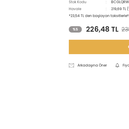
Stok Kodu
BCGLQRW
Havale
219,69 TL 
*23,54 TL den başlayan taksitlerle!!
226,48 TL
23
%5
Arkadaşına Öner
Fiy