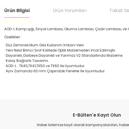
Ürün Bilgisi
Ürün Yorumları
Taksit S
AOD-L Kamp ışığı, Sinyal Lambası, Okuma Lambası, Çadır Lambası, vb 
Özellikleri :
· Düz Zeminde Mum Gibi Kullanım İmkanı Verir.
· Yeni Nesil Birinci Sınıf Kalitede Optik Malzemeden İmal Edilmiştir.
· Dayanıklı, Darbeye Dayanıklı ve Yanmaz V2 Standartında Malzeme.
· Kolay Bağlantı Tasarımı.
· AOD-L : TK40,TK41,TK50 ve TK60 İle Uyumludur.
· Aynı Zamanda 63 mm Çapındaki Fenerler İle Uyumludur.
Bu ürünün fiyat bilgisi, resim, ürün açıklamalarında ve diğer konular
Görüş ve önerileriniz için teşekkür ederiz.
E-Bülten'e Kayıt Olun
Ürün resmi kalitesiz, bozuk veya görüntülenemiyor.
Ürün açıklamasında eksik bilgiler bulunuyor.
Haber listemize kayıt olarak kampanyalardan, haberda