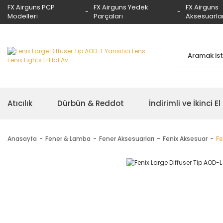
FX Airguns PCP
FX Airguns Yedek
FX Airguns
Modelleri
Parçaları
Aksesuarlar
Atıcılık
Dürbün & Reddot
İndirimli ve İkinci El
Anasayfa
Fener & Lamba
Fener Aksesuarları
Fenix Aksesuar
Fe