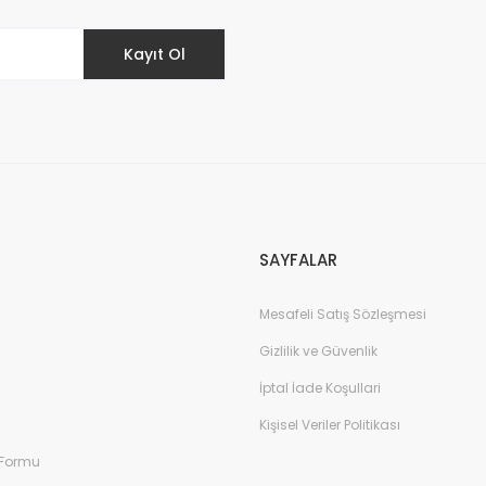
Kayıt Ol
Gönder
SAYFALAR
Mesafeli Satış Sözleşmesi
Gizlilik ve Güvenlik
İptal İade Koşullari
Kişisel Veriler Politikası
 Formu