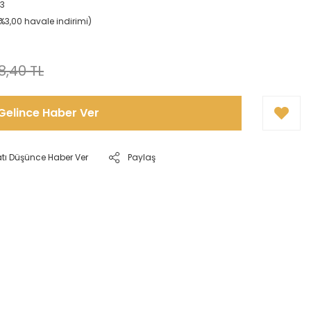
3
(%3,00 havale indirimi)
8,40 TL
Gelince Haber Ver
atı Düşünce Haber Ver
Paylaş