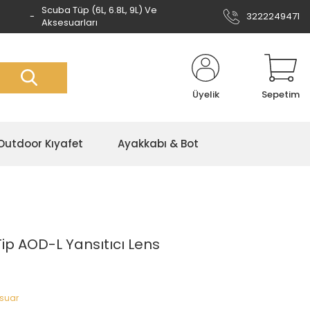
Scuba Tüp (6L, 6.8L, 9L) Ve
3222249471
Aksesuarları
Üyelik
Sepetim
Outdoor Kıyafet
Ayakkabı & Bot
Tip AOD-L Yansıtıcı Lens
esuar