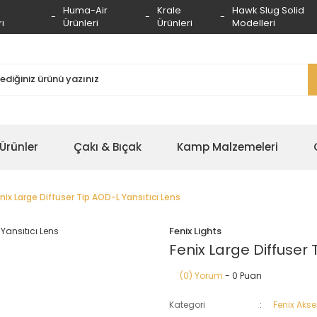
Huma-Air
Krale
Hawk Slug Solid
ı
Ürünleri
Ürünleri
Modelleri
 Ürünler
Çakı & Bıçak
Kamp Malzemeleri
nix Large Diffuser Tip AOD-L Yansıtıcı Lens
Fenix Lights
Fenix Large Diffuser 
(0) Yorum
- 0 Puan
Kategori
Fenix Aks