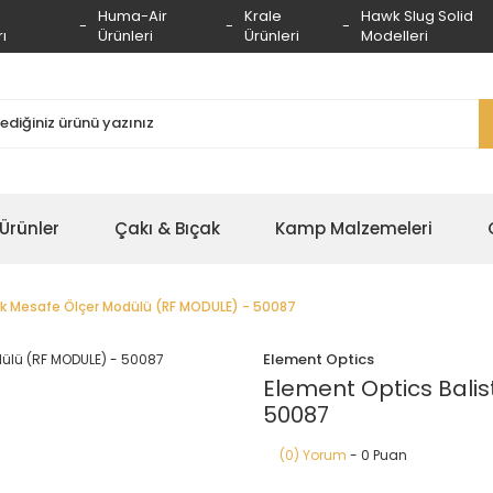
Huma-Air
Krale
Hawk Slug Solid
ı
Ürünleri
Ürünleri
Modelleri
 Ürünler
Çakı & Bıçak
Kamp Malzemeleri
ik Mesafe Ölçer Modülü (RF MODULE) - 50087
Element Optics
Element Optics Bali
50087
(0) Yorum
- 0 Puan