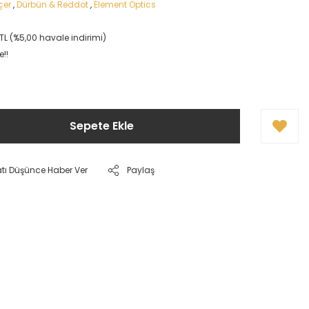
çer
,
Dürbün & Reddot
,
Element Optics
TL (%5,00 havale indirimi)
e!!
Sepete Ekle
atı Düşünce Haber Ver
Paylaş