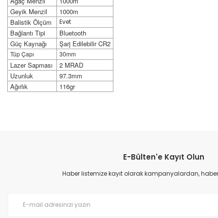
Ağaç Menzil
1000m
Geyik Menzil
1000m
Balistik Ölçüm
Evet
Bağlantı Tipi
Bluetooth
Güç Kaynağı
Şarj Edilebilir CR2
Tüp Çapı
30mm
Lazer Sapması
2 MRAD
Uzunluk
97.3mm
Ağırlık
116gr
Bu ürünün fiyat bilgisi, resim, ürün açıklamalarında ve diğer konular
Görüş ve önerileriniz için teşekkür ederiz.
E-Bülten'e Kayıt Olun
Ürün resmi kalitesiz, bozuk veya görüntülenemiyor.
Ürün açıklamasında eksik bilgiler bulunuyor.
Haber listemize kayıt olarak kampanyalardan, haberda
Ürün bilgilerinde hatalar bulunuyor.
Ürün fiyatı diğer sitelerden daha pahalı.
Bu ürüne benzer farklı alternatifler olmalı.