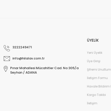
ÜYELİK
3222249471
Yeni Üyelik
info@hilalav.com.tr
Üye Girişi
Pınar Mahallesi Mücahitler Cad. No:305/a
Şifremi Unuttum
Seyhan / ADANA
İletişim Formu
Havale Bildirim
Kargo Takibi
İletişim