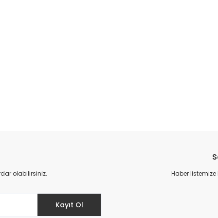
da yetersiz gördüğünüz noktaları öneri formunu kullanarak tarafımıza il
Bu ürüne ilk yorumu siz yapın!
S
Yorum Yaz
r olabilirsiniz.
Haber listemize
Kayıt Ol