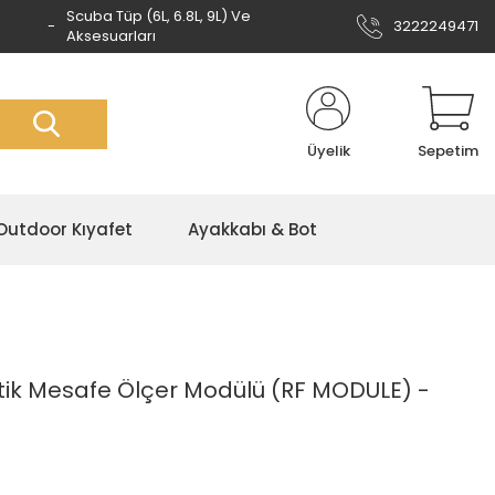
Scuba Tüp (6L, 6.8L, 9L) Ve
3222249471
Aksesuarları
Üyelik
Sepetim
Outdoor Kıyafet
Ayakkabı & Bot
stik Mesafe Ölçer Modülü (RF MODULE) -