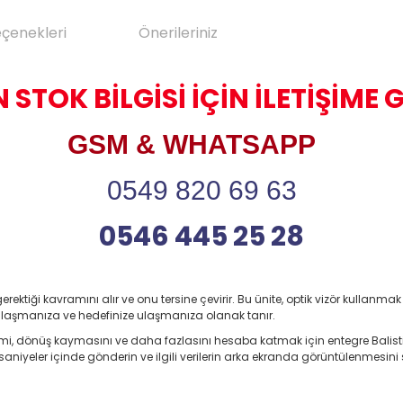
eçenekleri
Önerileriniz
 STOK BİLGİSİ İÇİN İLETİŞİME 
GSM & WHATSAPP
0549 820 69 63
0546 445 25 28
ektiği kavramını alır ve onu tersine çevirir. Bu ünite, optik vizör kullanmak
e ulaşmanıza ve hedefinize ulaşmanıza olanak tanır.
eğimi, dönüş kaymasını ve daha fazlasını hesaba katmak için entegre Bali
aniyeler içinde gönderin ve ilgili verilerin arka ekranda görüntülenmesini