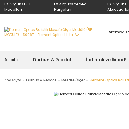
FX Airguns PCP
FX Airguns Yedek
FX Airguns
Modelleri
Parçaları
Aksesuarlar
Atıcılık
Dürbün & Reddot
İndirimli ve İkinci El
Anasayfa
Dürbün & Reddot
Mesafe Ölçer
Element Optics Balist