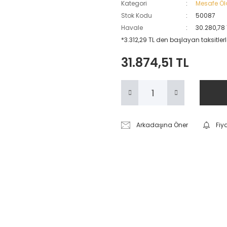
Kategori
Mesafe Öl
Stok Kodu
50087
Havale
30.280,78 
*3.312,29 TL den başlayan taksitlerl
31.874,51 TL
Arkadaşına Öner
Fiy