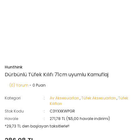
Hunthink
Dürbünlü Tüfek Kılıfı 71cm uyumlu Kamuflaj
(0) Yorum
- 0 Puan
Kategori
Av Aksesuarları
,
Tüfek Aksesuarları
,
Tüfek
Kılıfları
Stok Kodu
C3YXXKWPGR
Havale
271,78 TL (%5,00 havale indirimi)
*29,73 TL den başlayan taksitlerle!!