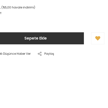
L (%5,00 havale indirimi)
!!
Sepete Ekle
atı Düşünce Haber Ver
Paylaş