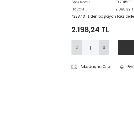
Stok Kodu
FX20153C
Havale
2.088,32 T
*228,43 TL den başlayan taksitlerle
2.198,24 TL
Arkadaşına Öner
Fiy