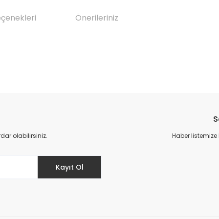
eçenekleri
Önerileriniz
da yetersiz gördüğünüz noktaları öneri formunu kullanarak tarafımıza il
Bu ürüne ilk yorumu siz yapın!
S
Yorum Yaz
r olabilirsiniz.
Haber listemize
Kayıt Ol