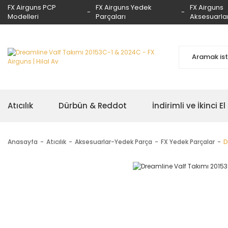
FX Airguns PCP
FX Airguns Yedek
FX Airguns
Modelleri
Parçaları
Aksesuarlar
Atıcılık
Dürbün & Reddot
İndirimli ve İkinci El
Anasayfa
Atıcılık
Aksesuarlar-Yedek Parça
FX Yedek Parçalar
D