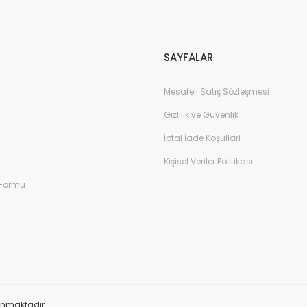
Gönder
SAYFALAR
Mesafeli Satış Sözleşmesi
Gizlilik ve Güvenlik
İptal İade Koşullari
Kişisel Veriler Politikası
 Formu
orunmaktadır.