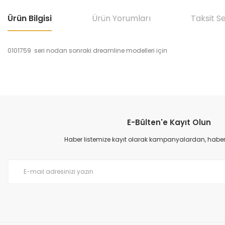
Ürün Bilgisi
Ürün Yorumları
Taksit S
0101759 seri nodan sonraki dreamline modelleri için
Bu ürünün fiyat bilgisi, resim, ürün açıklamalarında ve diğer konular
Görüş ve önerileriniz için teşekkür ederiz.
E-Bülten'e Kayıt Olun
Ürün resmi kalitesiz, bozuk veya görüntülenemiyor.
Ürün açıklamasında eksik bilgiler bulunuyor.
Haber listemize kayıt olarak kampanyalardan, haberda
Ürün bilgilerinde hatalar bulunuyor.
Ürün fiyatı diğer sitelerden daha pahalı.
Bu ürüne benzer farklı alternatifler olmalı.