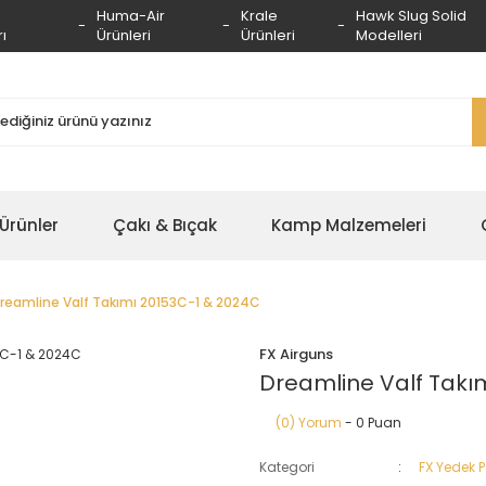
Huma-Air
Krale
Hawk Slug Solid
ı
Ürünleri
Ürünleri
Modelleri
 Ürünler
Çakı & Bıçak
Kamp Malzemeleri
reamline Valf Takımı 20153C-1 & 2024C
FX Airguns
Dreamline Valf Takı
(0) Yorum
- 0 Puan
Kategori
FX Yedek 