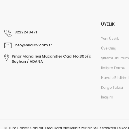
ÜYELİK
3222249471
Yeni Üyelik
info@hilalav.com.tr
Üye Girişi
Pınar Mahallesi Mücahitler Cad. No:305/a
Şifremi Unuttum
Seyhan / ADANA
İletişim Formu
Havale Bildirim
Kargo Takibi
İletişim
© Tüm Hakları Saklıdır. Kredi kartı bilgileriniz 256bit SSL sertifikası ile k