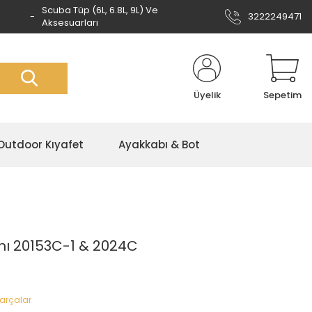
Scuba Tüp (6L, 6.8L, 9L) Ve
3222249471
Aksesuarları
Üyelik
Sepetim
Outdoor Kıyafet
Ayakkabı & Bot
mı 20153C-1 & 2024C
Parçalar