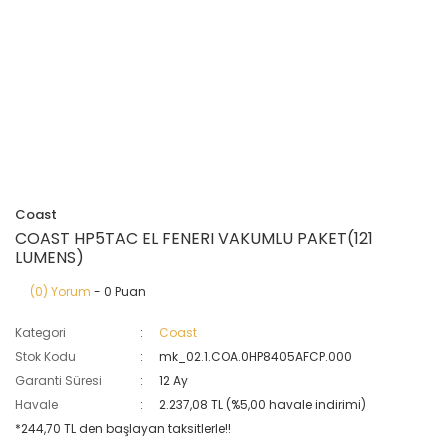
Coast
COAST HP5TAC EL FENERI VAKUMLU PAKET(121
LUMENS)
(0) Yorum
- 0 Puan
Kategori
Coast
Stok Kodu
mk_02.1.COA.0HP8405AFCP.000
Garanti Süresi
12 Ay
Havale
2.237,08 TL (%5,00 havale indirimi)
*244,70 TL den başlayan taksitlerle!!