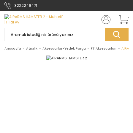
3222249471
Anasayfa
Atıcılık
Aksesuarlar-Yedek Parça
FT Aksesuarları
AİRAR