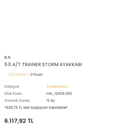
5.11
5.11 A/T TRAINER STORM AYAKKABI
(0) Yorum
- 0 Puan
Kategori
Ayakkabılar
Stok Kodu
mk_12429.092
Garanti Süresi
12 Ay
*635,75 TL den başlayan taksitlerle!!
6.117,92 TL