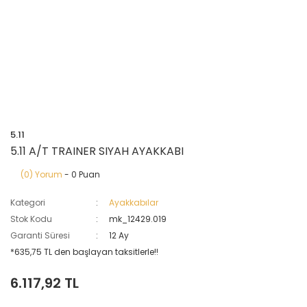
5.11
5.11 A/T TRAINER SIYAH AYAKKABI
(0) Yorum
- 0 Puan
Kategori
Ayakkabılar
Stok Kodu
mk_12429.019
Garanti Süresi
12 Ay
*635,75 TL den başlayan taksitlerle!!
6.117,92 TL